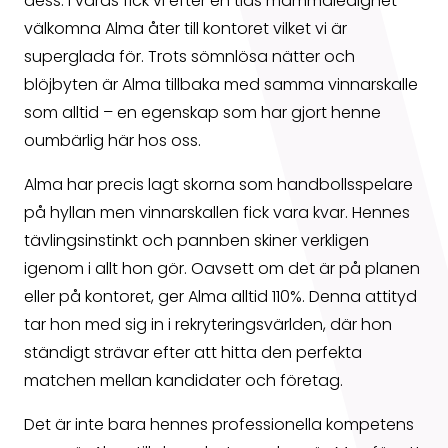
dess. I våras fick vi efter en tids mammaledighet
välkomna Alma åter till kontoret vilket vi är
superglada för. Trots sömnlösa nätter och
blöjbyten är Alma tillbaka med samma vinnarskalle
som alltid – en egenskap som har gjort henne
oumbärlig här hos oss.
Alma har precis lagt skorna som handbollsspelare
på hyllan men vinnarskallen fick vara kvar. Hennes
tävlingsinstinkt och pannben skiner verkligen
igenom i allt hon gör. Oavsett om det är på planen
eller på kontoret, ger Alma alltid 110%. Denna attityd
tar hon med sig in i rekryteringsvärlden, där hon
ständigt strävar efter att hitta den perfekta
matchen mellan kandidater och företag.
Det är inte bara hennes professionella kompetens